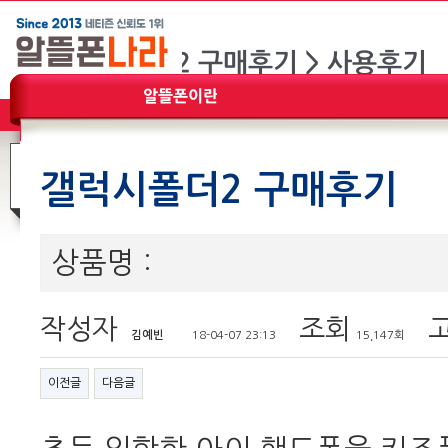
갤럭시폴더2 구매후기
상품명 :
작성자
조회
고
김예빈
18-04-07 23:13
15,147회
이전글
다음글