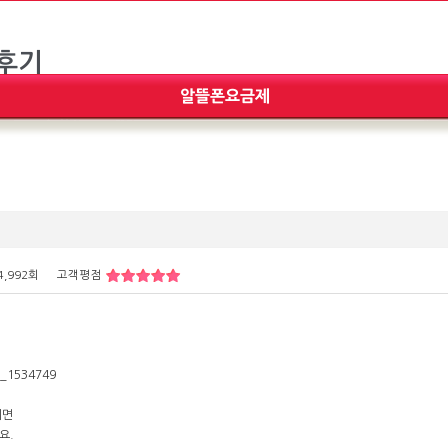
4,992회
고객평점
지면
요.