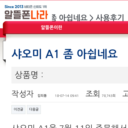
샤오미 A1 좀 아쉽네요
상품명 :
작성자
조회
고
김의동
18-07-14 09:41
78,743회
이전글
다음글