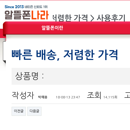
빠른 배송, 저렴한 가격
상품명 :
작성자
조회
고
박해용
18-08-13 23:47
14,115회
이전글
다음글