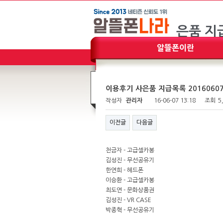
이용후기 사은품 지급목록 2016060
작성자
관리자
16-06-07 13:18
조회
5
이전글
다음글
천금자 - 고급셀카봉
김성진 - 무선공유기
한연희 - 헤드폰
이승환 - 고급셀카봉
최도연 - 문화상품권
김성진 - VR CASE
박종혁 - 무선공유기