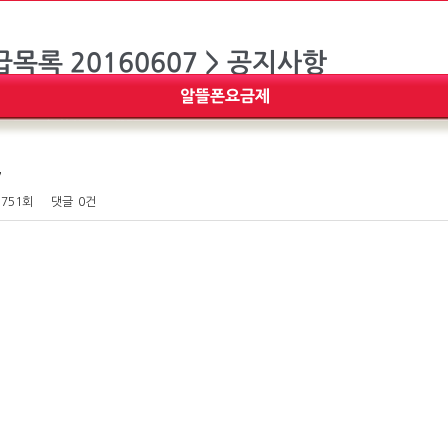
7
,751회
댓글
0건