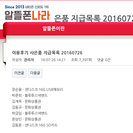
이용후기 사은품 지급목록 20160726
작성자
관리자
16-07-26 14:21
조회
7,397회
댓글
0건
이전글
다음글
장순웅 - 샌디스크 16G USB메모리
박준희 - 블루투스넥밴드
김계옥 - 문화상품권
김동규 - 문화상품권
박금임 - 블루투스넥밴드
윤상민 - 문화상품권
김동윤 - 샌디스크 16G SD카드