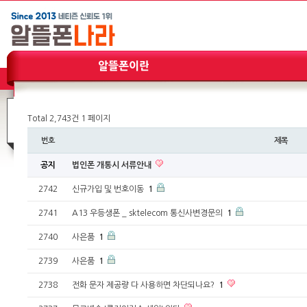
1:1고객문의
Total 2,743건
1 페이지
번호
제목
공지
법인폰 개통시 서류안내
2742
신규가입 및 번호이동
1
2741
A13 우등생폰 _ sktelecom 통신사변경문의
1
2740
사은품
1
2739
사은품
1
2738
전화 문자 제공량 다 사용하면 차단되나요?
1