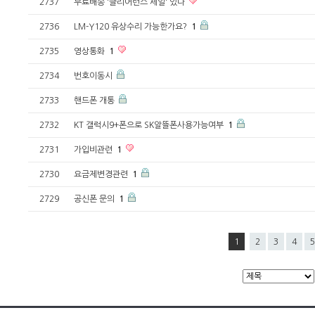
2737
무료배송 '클리어런스 세일' 있다
2736
LM-Y120 유상수리 가능한가요?
1
2735
영상통화
1
2734
번호이동시
2733
핸드폰 개통
2732
KT 갤럭시9+폰으로 SK알뜰폰사용가능여부
1
2731
가입비관련
1
2730
요금제변경관련
1
2729
공신폰 문의
1
1
2
3
4
5